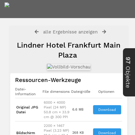
alle Ergebnisse anzeigen
Lindner Hotel Frankfurt Main
Plaza
97
Objekte
Ressourcen-Werkzeuge
Datei-
File dimensions
Dateigröße
Optionen
Information
6000 × 4000
Original JPG
Pixel (24 MP)
6.6 MB
Download
Datei
50.8 cm × 33.9
cm @ 300 PPI
2200 × 1467
Pixel (3.23 MP)
Bildschirm
268 KB
Download