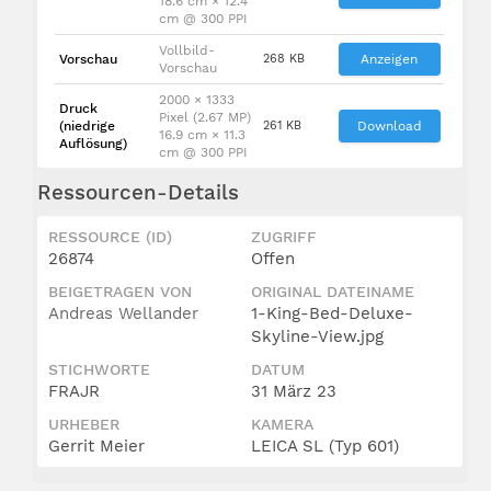
18.6 cm × 12.4
cm @ 300 PPI
Vollbild-
Vorschau
268 KB
Anzeigen
Vorschau
2000 × 1333
Druck
Pixel (2.67 MP)
(niedrige
261 KB
Download
16.9 cm × 11.3
Auflösung)
cm @ 300 PPI
Ressourcen-Details
RESSOURCE (ID)
ZUGRIFF
26874
Offen
BEIGETRAGEN VON
ORIGINAL DATEINAME
Andreas Wellander
1-King-Bed-Deluxe-
Skyline-View.jpg
STICHWORTE
DATUM
FRAJR
31 März 23
URHEBER
KAMERA
Gerrit Meier
LEICA SL (Typ 601)