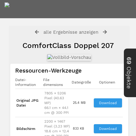
alle Ergebnisse anzeigen
ComfortClass Doppel 207
69
Objekte
Ressourcen-Werkzeuge
Datei-
File
Dateigröße
Optionen
Information
dimensions
7805 × 5206
Pixel (40.63
Original JPG
MP)
25.4 MB
Download
Datei
66.1 cm × 44.1
cm @ 300 PPI
2200 × 1467
Pixel (3.23 MP)
Bildschirm
833 KB
Download
18.6 cm × 12.4
cm @ 300 PPI