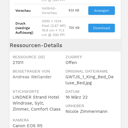
Vollbild-
Vorschau
833 KB
Anzeigen
Vorschau
2000 × 1334
Druck
Pixel (2.67 MP)
(niedrige
700 KB
Download
16.9 cm × 11.3
Auflösung)
cm @ 300 PPI
Ressourcen-Details
RESSOURCE (ID)
ZUGRIFF
27011
Offen
BEIGETRAGEN VON
ORIGINAL DATEINAME
Andreas Wellander
GWTJS_1_King_Bed_De
luxe_Bed.jpg
STICHWORTE
DATUM
LINDNER Strand Hotel
16 März 22
Windrose, Sylt,
URHEBER
Zimmer, Comfort Class
Nicole Zimmermann
KAMERA
Canon EOS R5