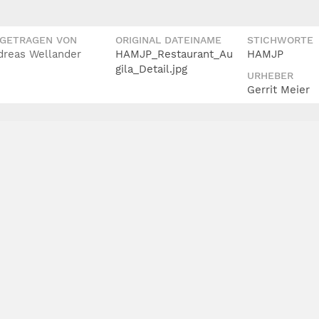
IGETRAGEN VON
ORIGINAL DATEINAME
STICHWORTE
dreas Wellander
HAMJP_Restaurant_Au
HAMJP
gila_Detail.jpg
URHEBER
Gerrit Meier