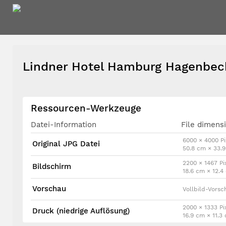
Lindner Hotel Hamburg Hagenbe
Ressourcen-Werkzeuge
Datei-Information
File dimens
6000 × 4000 Pi
Original JPG Datei
50.8 cm × 33.
2200 × 1467 Pi
Bildschirm
18.6 cm × 12.
Vorschau
Vollbild-Vorsc
2000 × 1333 Pi
Druck (niedrige Auflösung)
16.9 cm × 11.3