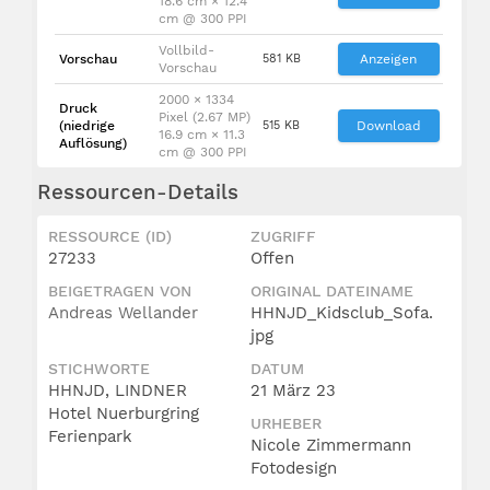
18.6 cm × 12.4
cm @ 300 PPI
Vollbild-
Vorschau
581 KB
Anzeigen
Vorschau
2000 × 1334
Druck
Pixel (2.67 MP)
(niedrige
515 KB
Download
16.9 cm × 11.3
Auflösung)
cm @ 300 PPI
Ressourcen-Details
RESSOURCE (ID)
ZUGRIFF
27233
Offen
BEIGETRAGEN VON
ORIGINAL DATEINAME
Andreas Wellander
HHNJD_Kidsclub_Sofa.
jpg
STICHWORTE
DATUM
HHNJD, LINDNER
21 März 23
Hotel Nuerburgring
URHEBER
Ferienpark
Nicole Zimmermann
Fotodesign