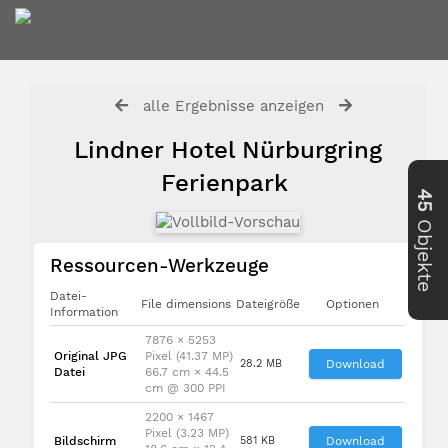
alle Ergebnisse anzeigen
Lindner Hotel Nürburgring
Ferienpark
45
Objekte
Ressourcen-Werkzeuge
Datei-
File dimensions
Dateigröße
Optionen
Information
7876 × 5253
Original JPG
Pixel (41.37 MP)
28.2 MB
Download
Datei
66.7 cm × 44.5
cm @ 300 PPI
2200 × 1467
Pixel (3.23 MP)
Bildschirm
581 KB
Download