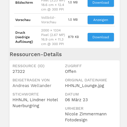
Pixel (3.23 MP)
Bildschirm
1.0 MB
Download
18.6 cm × 12.4
cm @ 300 PPI
Vollbild-
Vorschau
1.0 MB
Anzeigen
Vorschau
2000 × 1334
Druck
Pixel (2.67 MP)
(niedrige
879 KB
Download
16.9 cm × 11.3
Auflösung)
cm @ 300 PPI
Ressourcen-Details
RESSOURCE (ID)
ZUGRIFF
27322
Offen
BEIGETRAGEN VON
ORIGINAL DATEINAME
Andreas Wellander
HHNJN_Lounge.jpg
STICHWORTE
DATUM
HHNJN, Lindner Hotel
06 März 23
Nuerburgring
URHEBER
Nicole Zimmermann
Fotodesign