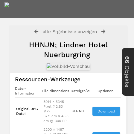
alle Ergebnisse anzeigen
HHNJN; Lindner Hotel
Nuerburgring
66
Objekte
Ressourcen-Werkzeuge
Datei-
File dimensions
Dateigröße
Optionen
Information
8014 × 5345
Pixel (42.83
Original JPG
MP)
31.4 MB
Download
Datei
67.9 cm × 45.3
cm @ 300 PPI
2200 × 1467