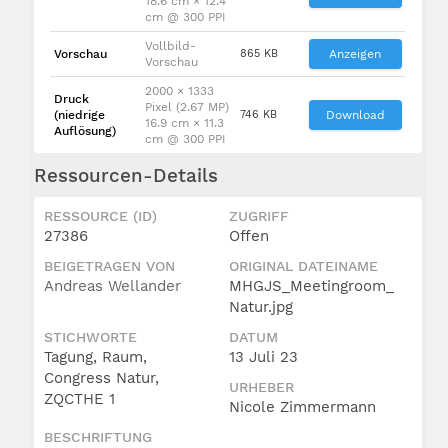
18.6 cm × 12.4
cm @ 300 PPI
Vollbild-
Vorschau
865 KB
Anzeigen
Vorschau
2000 × 1333
Druck
Pixel (2.67 MP)
(niedrige
746 KB
Download
16.9 cm × 11.3
Auflösung)
cm @ 300 PPI
Ressourcen-Details
RESSOURCE (ID)
ZUGRIFF
27386
Offen
BEIGETRAGEN VON
ORIGINAL DATEINAME
Andreas Wellander
MHGJS_Meetingroom_
Natur.jpg
STICHWORTE
DATUM
Tagung, Raum,
13 Juli 23
Congress Natur,
URHEBER
ZQCTHE 1
Nicole Zimmermann
BESCHRIFTUNG