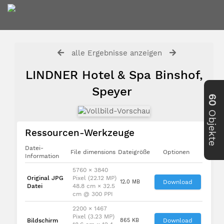
alle Ergebnisse anzeigen
LINDNER Hotel & Spa Binshof,
Speyer
60
Objekte
Ressourcen-Werkzeuge
Datei-
File dimensions
Dateigröße
Optionen
Information
5760 × 3840
Original JPG
Pixel (22.12 MP)
12.0 MB
Download
Datei
48.8 cm × 32.5
cm @ 300 PPI
2200 × 1467
Pixel (3.23 MP)
Bildschirm
865 KB
Download