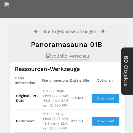
alle Ergebnisse anzeigen
Panoramasauna 01B
60
Objekte
Ressourcen-Werkzeuge
Datei-
File dimensions
Dateigröße
Optionen
Information
5760 × 3840
Original JPG
Pixel (22.12 MP)
13.5 MB
Download
Datei
48.8 cm × 32.5
cm @ 300 PPI
2200 × 1467
Pixel (3.23 MP)
Bildschirm
886 KB
Download
18.6 cm × 12.4
cm @ 300 PPI