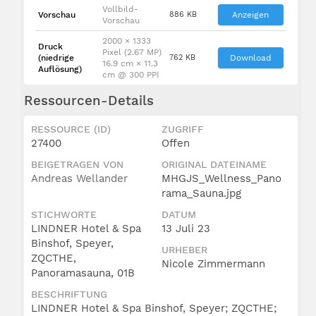
Vollbild-
Vorschau
886 KB
Anzeigen
Vorschau
2000 × 1333
Druck
Pixel (2.67 MP)
(niedrige
762 KB
Download
16.9 cm × 11.3
Auflösung)
cm @ 300 PPI
Ressourcen-Details
RESSOURCE (ID)
ZUGRIFF
27400
Offen
BEIGETRAGEN VON
ORIGINAL DATEINAME
Andreas Wellander
MHGJS_Wellness_Pano
rama_Sauna.jpg
STICHWORTE
DATUM
LINDNER Hotel & Spa
13 Juli 23
Binshof, Speyer,
URHEBER
ZQCTHE,
Nicole Zimmermann
Panoramasauna, 01B
BESCHRIFTUNG
LINDNER Hotel & Spa Binshof, Speyer; ZQCTHE;