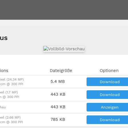
ous
ions
Dateigröße
Optionen
ixel (24.34 MP)
5.4 MB
Download
2 cm @ 300 PPI
xel (1.7 MP)
443 KB
Download
m @ 300 PPI
443 KB
Anzeigen
chau
xel (2.66 MP)
785 KB
Download
9 cm @ 300 PPI