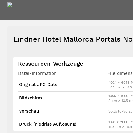
Lindner Hotel Mallorca Portals N
Ressourcen-Werkzeuge
Datei-Information
File dimens
4024 × 6048 P
Original JPG Datei
34.1 cm × 51.
1065 × 1600 Pi
Bildschirm
9 cm × 13.5 c
Vorschau
Vollbild-Vors
1331 × 2000 Pi
Druck (niedrige Auflösung)
11.3 cm × 16.