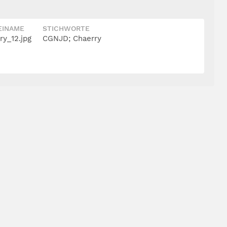
EINAME
STICHWORTE
y_12.jpg
CGNJD; Chaerry