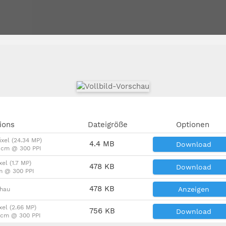
ions
Dateigröße
Optionen
ixel (24.34 MP)
4.4 MB
Download
2 cm @ 300 PPI
xel (1.7 MP)
478 KB
Download
m @ 300 PPI
478 KB
Anzeigen
chau
xel (2.66 MP)
756 KB
Download
9 cm @ 300 PPI