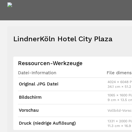
LindnerKöln Hotel City Plaza
Ressourcen-Werkzeuge
Datei-Information
File dimens
4024 × 6048 P
Original JPG Datei
34.1 cm × 51.
1065 × 1600 Pi
Bildschirm
9 cm × 13.5 c
Vorschau
Vollbild-Vors
1331 × 2000 Pi
Druck (niedrige Auflösung)
11.3 cm × 16.