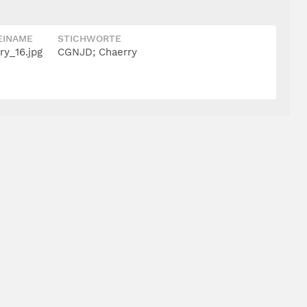
EINAME
STICHWORTE
y_16.jpg
CGNJD; Chaerry