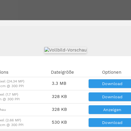
ions
Dateigröße
Optionen
ixel (24.34 MP)
3.3 MB
Download
2 cm @ 300 PPI
xel (1.7 MP)
328 KB
Download
m @ 300 PPI
328 KB
Anzeigen
chau
xel (2.66 MP)
530 KB
Download
9 cm @ 300 PPI