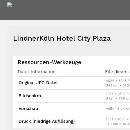
LindnerKöln Hotel City Plaza
Ressourcen-Werkzeuge
Datei-Information
File dimens
4024 × 6048 P
Original JPG Datei
34.1 cm × 51.
1065 × 1600 Pi
Bildschirm
9 cm × 13.5 c
Vorschau
Vollbild-Vors
1331 × 2000 Pi
Druck (niedrige Auflösung)
11.3 cm × 16.