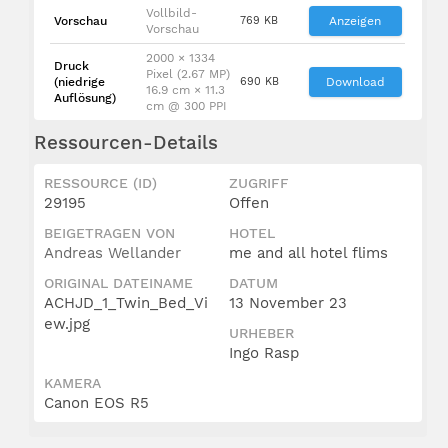
Vollbild-
Vorschau
769 KB
Anzeigen
Vorschau
2000 × 1334
Druck
Pixel (2.67 MP)
(niedrige
690 KB
Download
16.9 cm × 11.3
Auflösung)
cm @ 300 PPI
Ressourcen-Details
RESSOURCE (ID)
ZUGRIFF
29195
Offen
BEIGETRAGEN VON
HOTEL
Andreas Wellander
me and all hotel flims
ORIGINAL DATEINAME
DATUM
ACHJD_1_Twin_Bed_Vi
13 November 23
ew.jpg
URHEBER
Ingo Rasp
KAMERA
Canon EOS R5