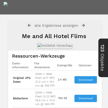
alle Ergebnisse anzeigen
Me and All Hotel Flims
123
Objekte
Ressourcen-Werkzeuge
Datei-
File
Dateigröße
Optionen
Information
dimensions
2500 × 1668
Original JPG
Pixel (4.17 MP)
2.4 MB
Download
Datei
21.2 cm × 14.1
cm @ 300 PPI
2200 × 1468
Pixel (3.23 MP)
Bildschirm
769 KB
Download
18.6 cm × 12.4
cm @ 300 PPI