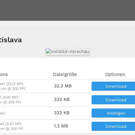
tislava
ions
Dateigröße
Optionen
xel (22.12 MP)
32.3 MB
Download
5 cm @ 300 PPI
l (0.81 MP)
332 KB
Download
cm @ 300 PPI
332 KB
Anzeigen
hau
xel (2.67 MP)
1.3 MB
Download
 cm @ 300 PPI