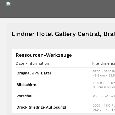
Lindner Hotel Gallery Central, Bra
Ressourcen-Werkzeuge
Datei-Information
File dimens
5760 × 3840 Pi
Original JPG Datei
48.8 cm × 32.
1100 × 733 Pixe
Bildschirm
9.3 cm × 6.2 
Vorschau
Vollbild-Vorsc
2000 × 1333 Pi
Druck (niedrige Auflösung)
16.9 cm × 11.3