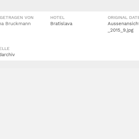
IGETRAGEN VON
HOTEL
ORIGINAL DAT
ona Bruckmann
Bratislava
Aussenansich
_2015_9.jpg
ELLE
darchiv