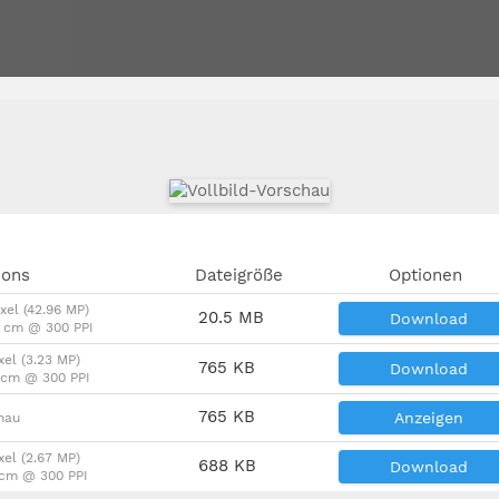
ions
Dateigröße
Optionen
xel (42.96 MP)
20.5 MB
Download
3 cm @ 300 PPI
xel (3.23 MP)
765 KB
Download
4 cm @ 300 PPI
765 KB
Anzeigen
chau
xel (2.67 MP)
688 KB
Download
3 cm @ 300 PPI