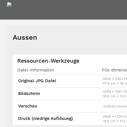
Aussen
Ressourcen-Werkzeuge
Datei-Information
File dimens
8025 × 5353 Pi
Original JPG Datei
67.9 cm × 45.
2200 × 1467 Pi
Bildschirm
18.6 cm × 12.
Vorschau
Vollbild-Vors
2000 × 1334 Pi
Druck (niedrige Auflösung)
16.9 cm × 11.