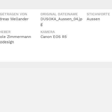
IGETRAGEN VON
ORIGINAL DATEINAME
STICHWORTE
dreas Wellander
DUSOKA_Aussen_04.jp
Aussen
g
HEBER
KAMERA
cole Zimmermann
Canon EOS R5
todesign