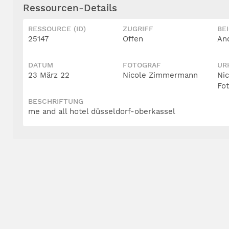
Ressourcen-Details
RESSOURCE (ID)
ZUGRIFF
BE
25147
Offen
An
DATUM
FOTOGRAF
UR
23 März 22
Nicole Zimmermann
Ni
Fo
BESCHRIFTUNG
me and all hotel düsseldorf-oberkassel