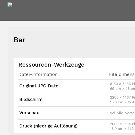
Bar
Ressourcen-Werkzeuge
Datei-Information
File dimens
8150 × 5436 Pi
Original JPG Datei
69 cm × 46 c
2200 × 1467 Pi
Bildschirm
18.6 cm × 12.
Vorschau
Vollbild-Vors
2000 × 1334 Pi
Druck (niedrige Auflösung)
16.9 cm × 11.