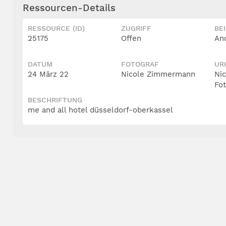
Ressourcen-Details
RESSOURCE (ID)
ZUGRIFF
BE
25175
Offen
An
DATUM
FOTOGRAF
UR
24 März 22
Nicole Zimmermann
Ni
Fo
BESCHRIFTUNG
me and all hotel düsseldorf-oberkassel