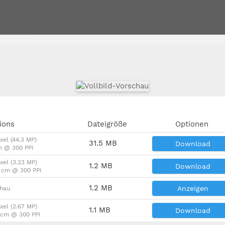
ions
Dateigröße
Optionen
xel (44.3 MP)
31.5 MB
Download
m @ 300 PPI
xel (3.23 MP)
1.2 MB
Download
4 cm @ 300 PPI
1.2 MB
Anzeigen
chau
xel (2.67 MP)
1.1 MB
Download
3 cm @ 300 PPI