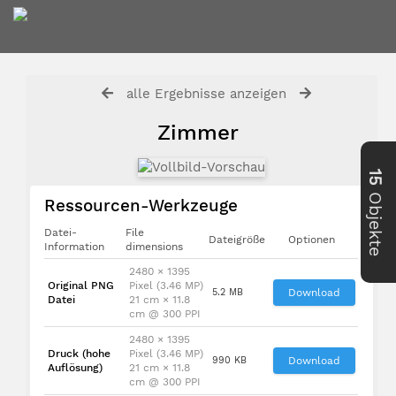
alle Ergebnisse anzeigen
Zimmer
15
Objekte
Ressourcen-Werkzeuge
Datei-
File
Dateigröße
Optionen
Information
dimensions
2480 × 1395
Original PNG
Pixel (3.46 MP)
5.2 MB
Download
Datei
21 cm × 11.8
cm @ 300 PPI
2480 × 1395
Druck (hohe
Pixel (3.46 MP)
990 KB
Download
Auflösung)
21 cm × 11.8
cm @ 300 PPI