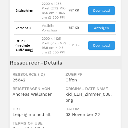
2200 × 1238
Pixel (2.72 MP)
Bildschirm
757 KB
Download
18.6 cm × 10.5
cm @ 300 PPI
Vollbild-
Vorschau
757 KB
Anzeigen
Vorschau
2000 × 1125
Druck
Pixel (2.25 MP)
(niedrige
630 KB
Download
16.9 cm × 9.5
Auflösung)
cm @ 300 PPI
Ressourcen-Details
RESSOURCE (ID)
ZUGRIFF
25642
Offen
BEIGETRAGEN VON
ORIGINAL DATEINAME
Andreas Wellander
kid_LLH_Zimmer_008.
png
ORT
DATUM
Leipzig me and all
03 November 22
TERMS OF USE