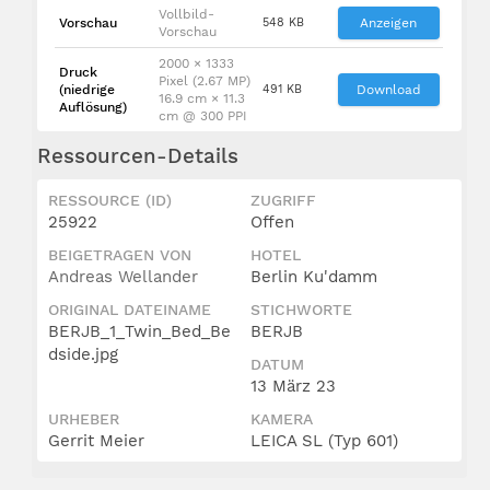
Vollbild-
Vorschau
548 KB
Anzeigen
Vorschau
2000 × 1333
Druck
Pixel (2.67 MP)
(niedrige
491 KB
Download
16.9 cm × 11.3
Auflösung)
cm @ 300 PPI
Ressourcen-Details
RESSOURCE (ID)
ZUGRIFF
25922
Offen
BEIGETRAGEN VON
HOTEL
Andreas Wellander
Berlin Ku'damm
ORIGINAL DATEINAME
STICHWORTE
BERJB_1_Twin_Bed_Be
BERJB
dside.jpg
DATUM
13 März 23
URHEBER
KAMERA
Gerrit Meier
LEICA SL (Typ 601)