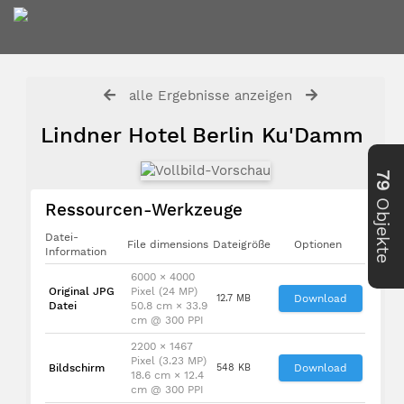
alle Ergebnisse anzeigen
Lindner Hotel Berlin Ku'Damm
79
Objekte
Ressourcen-Werkzeuge
Datei-
File dimensions
Dateigröße
Optionen
Information
6000 × 4000
Original JPG
Pixel (24 MP)
12.7 MB
Download
Datei
50.8 cm × 33.9
cm @ 300 PPI
2200 × 1467
Pixel (3.23 MP)
Bildschirm
548 KB
Download
18.6 cm × 12.4
cm @ 300 PPI