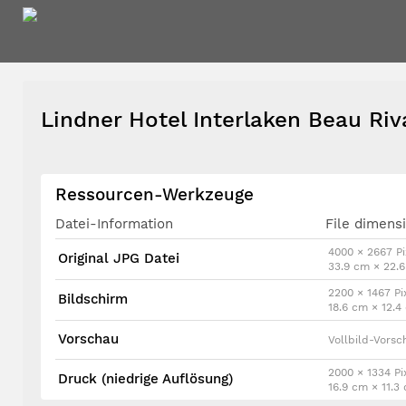
Lindner Hotel Interlaken Beau Ri
Ressourcen-Werkzeuge
Datei-Information
File dimens
4000 × 2667 Pi
Original JPG Datei
33.9 cm × 22.
2200 × 1467 Pi
Bildschirm
18.6 cm × 12.
Vorschau
Vollbild-Vorsc
2000 × 1334 Pi
Druck (niedrige Auflösung)
16.9 cm × 11.3