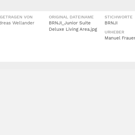
IGETRAGEN VON
ORIGINAL DATEINAME
STICHWORTE
dreas Wellander
BRNJI_Junior Suite
BRNJI
Deluxe Living Area.jpg
URHEBER
Manuel Fraue