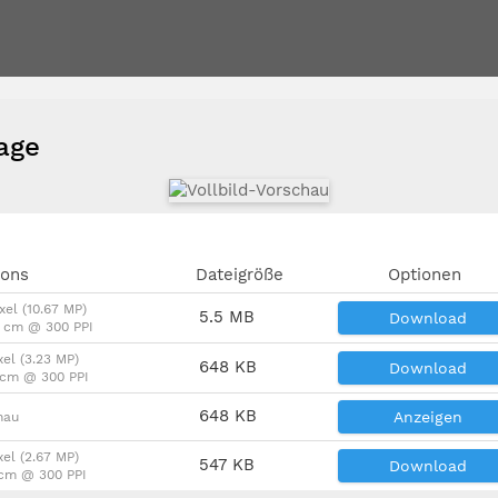
vage
ions
Dateigröße
Optionen
xel (10.67 MP)
5.5 MB
Download
6 cm @ 300 PPI
xel (3.23 MP)
648 KB
Download
4 cm @ 300 PPI
648 KB
Anzeigen
hau
xel (2.67 MP)
547 KB
Download
 cm @ 300 PPI