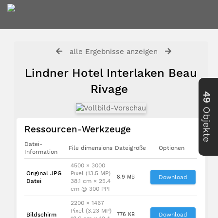
alle Ergebnisse anzeigen
Lindner Hotel Interlaken Beau
Rivage
49
Objekte
Ressourcen-Werkzeuge
Datei-
File dimensions
Dateigröße
Optionen
Information
4500 × 3000
Original JPG
Pixel (13.5 MP)
8.9 MB
Download
Datei
38.1 cm × 25.4
cm @ 300 PPI
2200 × 1467
Pixel (3.23 MP)
Bildschirm
776 KB
Download