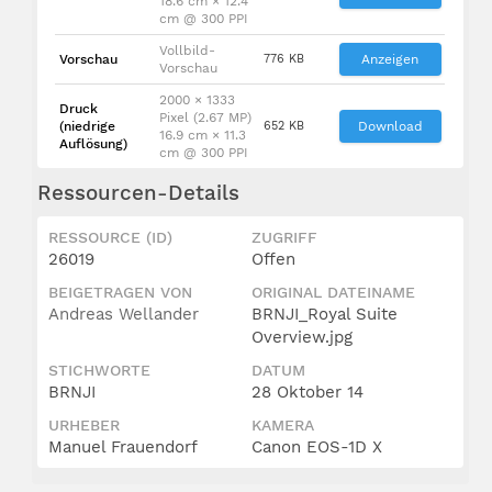
18.6 cm × 12.4
cm @ 300 PPI
Vollbild-
Vorschau
776 KB
Anzeigen
Vorschau
2000 × 1333
Druck
Pixel (2.67 MP)
(niedrige
652 KB
Download
16.9 cm × 11.3
Auflösung)
cm @ 300 PPI
Ressourcen-Details
RESSOURCE (ID)
ZUGRIFF
26019
Offen
BEIGETRAGEN VON
ORIGINAL DATEINAME
Andreas Wellander
BRNJI_Royal Suite
Overview.jpg
STICHWORTE
DATUM
BRNJI
28 Oktober 14
URHEBER
KAMERA
Manuel Frauendorf
Canon EOS-1D X