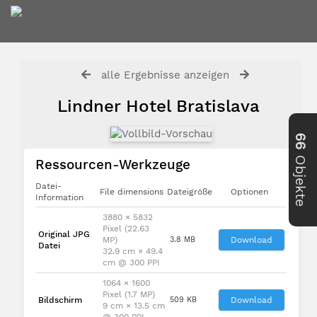
alle Ergebnisse anzeigen
Lindner Hotel Bratislava
66
Objekte
Ressourcen-Werkzeuge
Datei-
File dimensions
Dateigröße
Optionen
Information
3880 × 5832
Pixel (22.63
Original JPG
MP)
3.8 MB
Download
Datei
32.9 cm × 49.4
cm @ 300 PPI
1064 × 1600
Pixel (1.7 MP)
Bildschirm
509 KB
Download
9 cm × 13.5 cm
@ 300 PPI