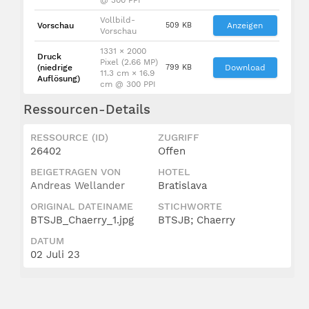
Vollbild-
Vorschau
509 KB
Anzeigen
Vorschau
1331 × 2000
Druck
Pixel (2.66 MP)
(niedrige
799 KB
Download
11.3 cm × 16.9
Auflösung)
cm @ 300 PPI
Ressourcen-Details
RESSOURCE (ID)
ZUGRIFF
26402
Offen
BEIGETRAGEN VON
HOTEL
Andreas Wellander
Bratislava
ORIGINAL DATEINAME
STICHWORTE
BTSJB_Chaerry_1.jpg
BTSJB; Chaerry
DATUM
02 Juli 23