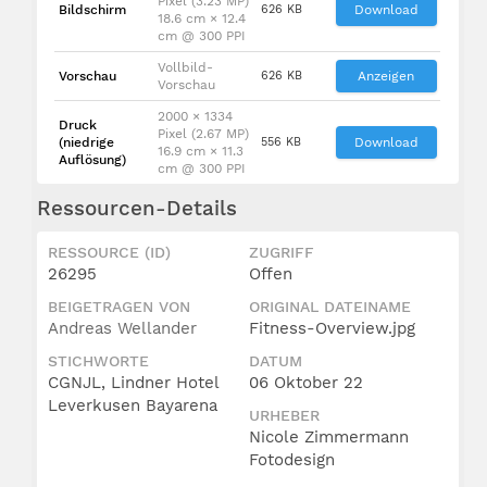
Pixel (3.23 MP)
Bildschirm
626 KB
Download
18.6 cm × 12.4
cm @ 300 PPI
Vollbild-
Vorschau
626 KB
Anzeigen
Vorschau
2000 × 1334
Druck
Pixel (2.67 MP)
(niedrige
556 KB
Download
16.9 cm × 11.3
Auflösung)
cm @ 300 PPI
Ressourcen-Details
RESSOURCE (ID)
ZUGRIFF
26295
Offen
BEIGETRAGEN VON
ORIGINAL DATEINAME
Andreas Wellander
Fitness-Overview.jpg
STICHWORTE
DATUM
CGNJL, Lindner Hotel
06 Oktober 22
Leverkusen Bayarena
URHEBER
Nicole Zimmermann
Fotodesign