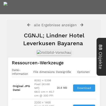
alle Ergebnisse anzeigen
CGNJL; Lindner Hotel
Leverkusen Bayarena
88
Objekte
Ressourcen-Werkzeuge
Datei-
File dimensions
Dateigröße
Optionen
Information
8092 × 5398
Pixel (43.68
Original JPG
MP)
20.8 MB
Download
Datei
68.5 cm × 45.7
cm @ 300 PPI
2200 × 1468