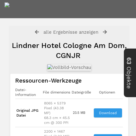
alle Ergebnisse anzeigen
Lindner Hotel Cologne Am Dom,
CGNJR
63
Objekte
Ressourcen-Werkzeuge
Datei-
File dimensions
Dateigröße
Optionen
Information
8065 × 5379
Pixel (43.38
Original JPG
MP)
23.5 MB
Download
Datei
68.3 cm × 45.5
cm @ 300 PPI
2200 × 1467