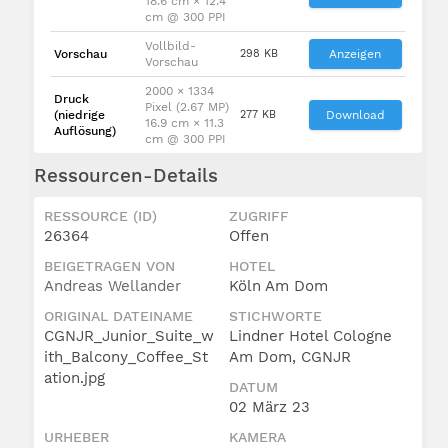
18.6 cm × 12.4
cm @ 300 PPI
Vollbild-
Vorschau
298 KB
Anzeigen
Vorschau
2000 × 1334
Druck
Pixel (2.67 MP)
(niedrige
277 KB
Download
16.9 cm × 11.3
Auflösung)
cm @ 300 PPI
Ressourcen-Details
RESSOURCE (ID)
ZUGRIFF
26364
Offen
BEIGETRAGEN VON
HOTEL
Andreas Wellander
Köln Am Dom
ORIGINAL DATEINAME
STICHWORTE
CGNJR_Junior_Suite_w
Lindner Hotel Cologne
ith_Balcony_Coffee_St
Am Dom, CGNJR
ation.jpg
DATUM
02 März 23
URHEBER
KAMERA