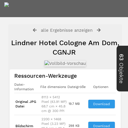
alle Ergebnisse anzeigen
Lindner Hotel Cologne Am Dom,
CGNJR
63
Objekte
Ressourcen-Werkzeuge
Datei-
File dimensions
Dateigröße
Optionen
Information
8113 × 5412
Original JPG
Pixel (43.91 MP)
19.7 MB
Download
Datei
68.7 cm × 45.8
cm @ 300 PPI
2200 × 1468
Pixel (3.23 MP)
Bildschirm
298 KB
Download