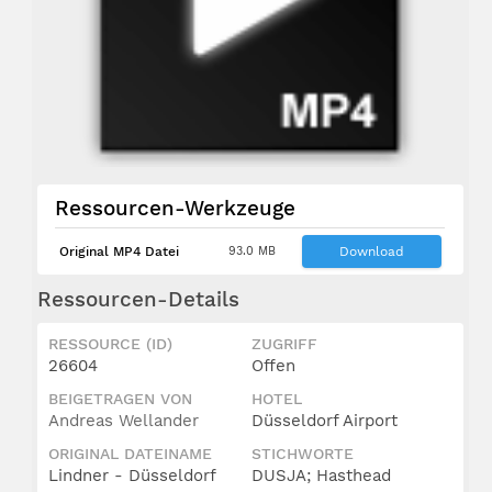
Ressourcen-Werkzeuge
Original MP4 Datei
93.0 MB
Download
Ressourcen-Details
RESSOURCE (ID)
ZUGRIFF
26604
Offen
BEIGETRAGEN VON
HOTEL
Andreas Wellander
Düsseldorf Airport
ORIGINAL DATEINAME
STICHWORTE
Lindner - Düsseldorf
DUSJA; Hasthead