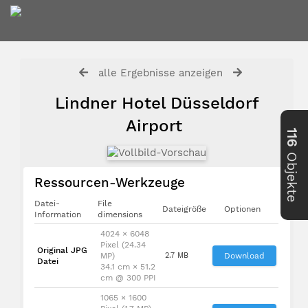
alle Ergebnisse anzeigen
Lindner Hotel Düsseldorf
Airport
116
Objekte
Ressourcen-Werkzeuge
Datei-
File
Dateigröße
Optionen
Information
dimensions
4024 × 6048
Pixel (24.34
Original JPG
MP)
2.7 MB
Download
Datei
34.1 cm × 51.2
cm @ 300 PPI
1065 × 1600