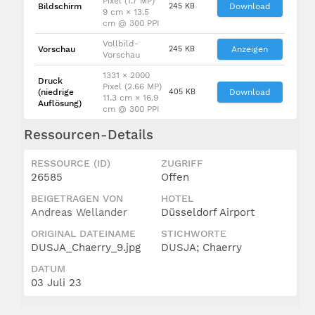
Pixel (1.7 MP)
Bildschirm
245 KB
Download
9 cm × 13.5
cm @ 300 PPI
Vollbild-
Vorschau
245 KB
Anzeigen
Vorschau
1331 × 2000
Druck
Pixel (2.66 MP)
(niedrige
405 KB
Download
11.3 cm × 16.9
Auflösung)
cm @ 300 PPI
Ressourcen-Details
RESSOURCE (ID)
ZUGRIFF
26585
Offen
BEIGETRAGEN VON
HOTEL
Andreas Wellander
Düsseldorf Airport
ORIGINAL DATEINAME
STICHWORTE
DUSJA_Chaerry_9.jpg
DUSJA; Chaerry
DATUM
03 Juli 23