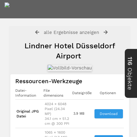
alle Ergebnisse anzeigen
Lindner Hotel Düsseldorf
Airport
116
Objekte
Ressourcen-Werkzeuge
Datei-
File
Dateigröße
Optionen
Information
dimensions
4024 × 6048
Pixel (24.34
Original JPG
MP)
3.9 MB
Download
Datei
34.1 cm × 51.2
cm @ 300 PPI
1065 × 1600