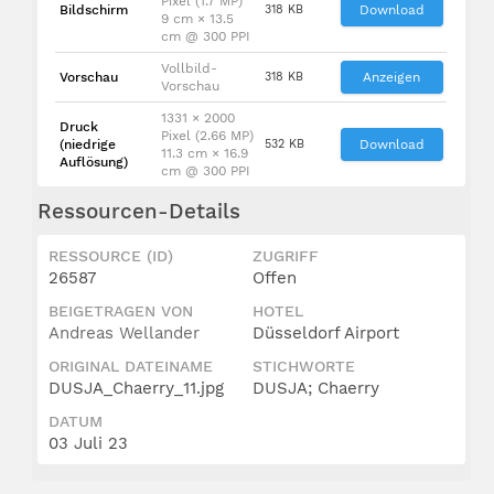
Pixel (1.7 MP)
Bildschirm
318 KB
Download
9 cm × 13.5
cm @ 300 PPI
Vollbild-
Vorschau
318 KB
Anzeigen
Vorschau
1331 × 2000
Druck
Pixel (2.66 MP)
(niedrige
532 KB
Download
11.3 cm × 16.9
Auflösung)
cm @ 300 PPI
Ressourcen-Details
RESSOURCE (ID)
ZUGRIFF
26587
Offen
BEIGETRAGEN VON
HOTEL
Andreas Wellander
Düsseldorf Airport
ORIGINAL DATEINAME
STICHWORTE
DUSJA_Chaerry_11.jpg
DUSJA; Chaerry
DATUM
03 Juli 23