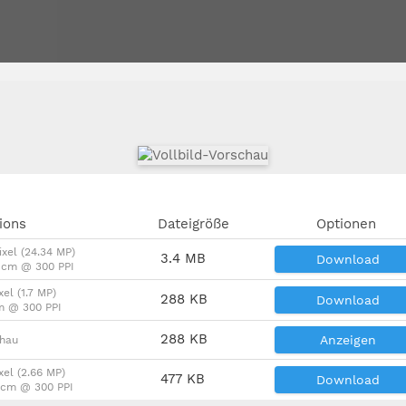
ions
Dateigröße
Optionen
ixel (24.34 MP)
3.4 MB
Download
2 cm @ 300 PPI
xel (1.7 MP)
288 KB
Download
m @ 300 PPI
288 KB
Anzeigen
chau
xel (2.66 MP)
477 KB
Download
9 cm @ 300 PPI