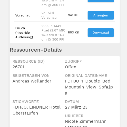
18.6 cm × 12.4
cm @ 300 PPI
Vollbild-
Vorschau
941 KB
Anzeigen
Vorschau
2000 × 1334
Druck
Pixel (2.67 MP)
(niedrige
803 KB
Download
16.9 cm × 11.3
Auflösung)
cm @ 300 PPI
Ressourcen-Details
RESSOURCE (ID)
ZUGRIFF
26701
Offen
BEIGETRAGEN VON
ORIGINAL DATEINAME
Andreas Wellander
FDHJO_1_Double_Bed_
Mountain_View_Sofa.jp
g
STICHWORTE
DATUM
FDHJO, LINDNER Hotel
27 März 23
Oberstaufen
URHEBER
Nicole Zimmermann