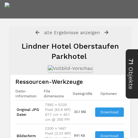
alle Ergebnisse anzeigen
Lindner Hotel Oberstaufen
Parkhotel
71
Objekte
Ressourcen-Werkzeuge
Datei-
File
Dateigröße
Optionen
Information
dimensions
7992 × 5330
Original JPG
Pixel (42.6 MP)
30.1 MB
Download
Datei
67.7 cm × 45.1
cm @ 300 PPI
2200 × 1467
Pixel (3.23 MP)
Bildschirm
941 KB
Download