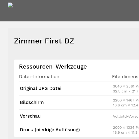
Zimmer First DZ
Ressourcen-Werkzeuge
Datei-Information
File dimens
3840 × 2561 Pi
Original JPG Datei
32.5 cm × 21.
2200 × 1467 Pi
Bildschirm
18.6 cm × 12.
Vorschau
Vollbild-Vors
2000 × 1334 Pi
Druck (niedrige Auflösung)
16.9 cm × 11.