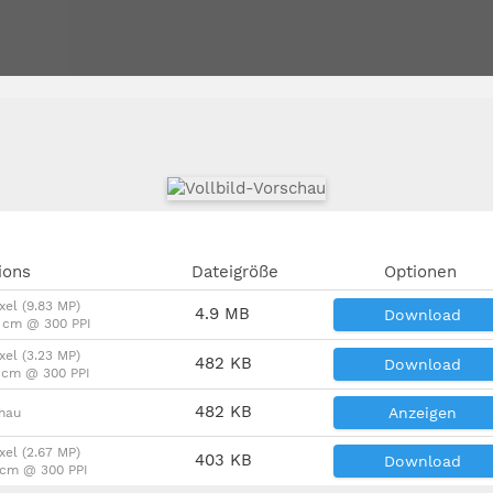
ions
Dateigröße
Optionen
xel (9.83 MP)
4.9 MB
Download
7 cm @ 300 PPI
xel (3.23 MP)
482 KB
Download
4 cm @ 300 PPI
482 KB
Anzeigen
chau
xel (2.67 MP)
403 KB
Download
3 cm @ 300 PPI