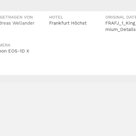
IGETRAGEN VON
HOTEL
ORIGINAL DAT
dreas Wellander
Frankfurt Höchst
FRAFJ_1_King
mium_Details
MERA
non EOS-1D X