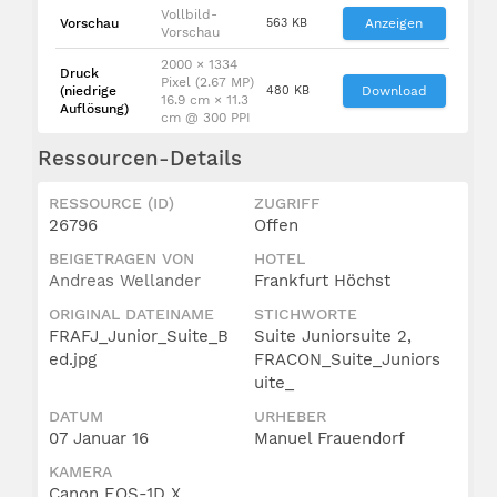
Vollbild-
Vorschau
563 KB
Anzeigen
Vorschau
2000 × 1334
Druck
Pixel (2.67 MP)
(niedrige
480 KB
Download
16.9 cm × 11.3
Auflösung)
cm @ 300 PPI
Ressourcen-Details
RESSOURCE (ID)
ZUGRIFF
26796
Offen
BEIGETRAGEN VON
HOTEL
Andreas Wellander
Frankfurt Höchst
ORIGINAL DATEINAME
STICHWORTE
FRAFJ_Junior_Suite_B
Suite Juniorsuite 2,
ed.jpg
FRACON_Suite_Juniors
uite_
DATUM
URHEBER
07 Januar 16
Manuel Frauendorf
KAMERA
Canon EOS-1D X