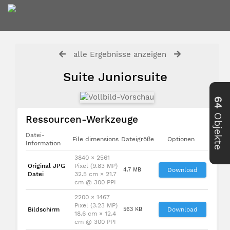
alle Ergebnisse anzeigen
Suite Juniorsuite
64
Objekte
Ressourcen-Werkzeuge
Datei-
File dimensions
Dateigröße
Optionen
Information
3840 × 2561
Original JPG
Pixel (9.83 MP)
4.7 MB
Download
Datei
32.5 cm × 21.7
cm @ 300 PPI
2200 × 1467
Pixel (3.23 MP)
Bildschirm
563 KB
Download
18.6 cm × 12.4
cm @ 300 PPI