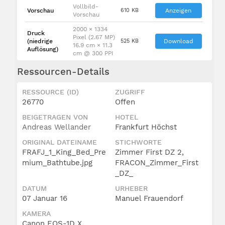
Vollbild-
Vorschau
610 KB
Anzeigen
Vorschau
2000 × 1334
Druck
Pixel (2.67 MP)
(niedrige
525 KB
Download
16.9 cm × 11.3
Auflösung)
cm @ 300 PPI
Ressourcen-Details
RESSOURCE (ID)
ZUGRIFF
26770
Offen
BEIGETRAGEN VON
HOTEL
Andreas Wellander
Frankfurt Höchst
ORIGINAL DATEINAME
STICHWORTE
FRAFJ_1_King_Bed_Pre
Zimmer First DZ 2,
mium_Bathtube.jpg
FRACON_Zimmer_First
_DZ_
DATUM
URHEBER
07 Januar 16
Manuel Frauendorf
KAMERA
Canon EOS-1D X