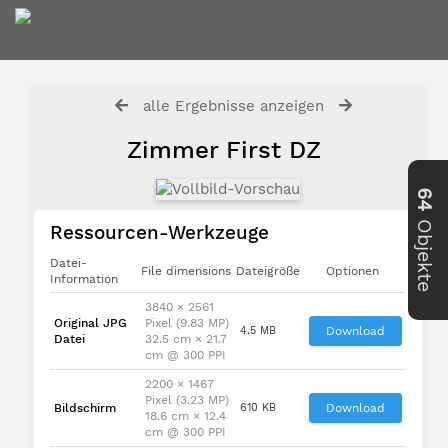
alle Ergebnisse anzeigen
Zimmer First DZ
64
Objekte
Ressourcen-Werkzeuge
Datei-
File dimensions
Dateigröße
Optionen
Information
3840 × 2561
Original JPG
Pixel (9.83 MP)
4.5 MB
Download
Datei
32.5 cm × 21.7
cm @ 300 PPI
2200 × 1467
Pixel (3.23 MP)
Bildschirm
610 KB
Download
18.6 cm × 12.4
cm @ 300 PPI