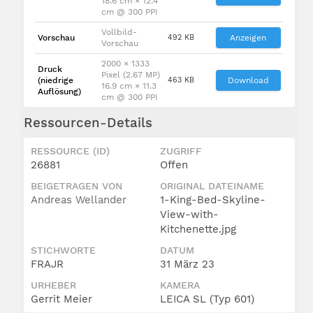
18.6 cm × 12.4
cm @ 300 PPI
Vollbild-
Vorschau
492 KB
Anzeigen
Vorschau
2000 × 1333
Druck
Pixel (2.67 MP)
(niedrige
463 KB
Download
16.9 cm × 11.3
Auflösung)
cm @ 300 PPI
Ressourcen-Details
RESSOURCE (ID)
ZUGRIFF
26881
Offen
BEIGETRAGEN VON
ORIGINAL DATEINAME
Andreas Wellander
1-King-Bed-Skyline-
View-with-
Kitchenette.jpg
STICHWORTE
DATUM
FRAJR
31 März 23
URHEBER
KAMERA
Gerrit Meier
LEICA SL (Typ 601)