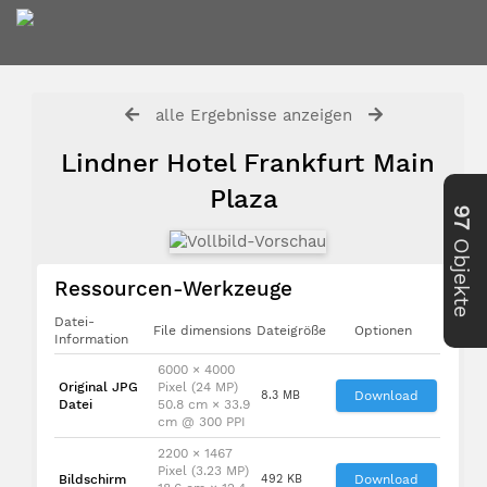
alle Ergebnisse anzeigen
Lindner Hotel Frankfurt Main
Plaza
97
Objekte
Ressourcen-Werkzeuge
Datei-
File dimensions
Dateigröße
Optionen
Information
6000 × 4000
Original JPG
Pixel (24 MP)
8.3 MB
Download
Datei
50.8 cm × 33.9
cm @ 300 PPI
2200 × 1467
Pixel (3.23 MP)
Bildschirm
492 KB
Download