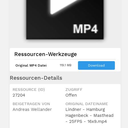
Ressourcen-Werkzeuge
Original MP4 Datei
119.1 MB
Download
Ressourcen-Details
RESSOURCE (ID)
ZUGRIFF
27204
Offen
BEIGETRAGEN VON
ORIGINAL DATEINAME
Andreas Wellander
Lindner - Hamburg
Hagenbeck - Masthead
- 25FPS - 16x9.mp4