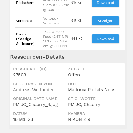
Pixel (1.71 MP)
Bildschirm
617 KB
Download
9 cm × 13.5 cm
@ 300 PPI
Vollbild-
Vorschau
617 KB
Anzeigen
Vorschau
1333 × 2000
Druck
Pixel (2.67 MP)
(niedrige
963 KB
Download
11.3 cm × 16.9
Auflösung)
cm @ 300 PPI
Ressourcen-Details
RESSOURCE (ID)
ZUGRIFF
27503
Offen
BEIGETRAGEN VON
HOTEL
Andreas Wellander
Mallorca Portals Nous
ORIGINAL DATEINAME
STICHWORTE
PMIJC_Chaerry_4.jpg
PMIJC; Chaerry
DATUM
KAMERA
16 Mai 23
NIKON Z 9