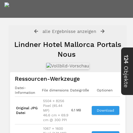
alle Ergebnisse anzeigen
Lindner Hotel Mallorca Portals
Nous
124
Objekte
Ressourcen-Werkzeuge
Datei-
File dimensions
Dateigröße
Optionen
Information
5504 × 8256
Pixel (45.44
Original JPG
MP)
6.1 MB
Download
Datei
46.6 cm × 69.9
cm @ 300 PPI
1067 × 1600