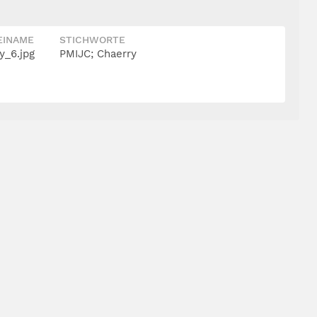
EINAME
STICHWORTE
y_6.jpg
PMIJC; Chaerry