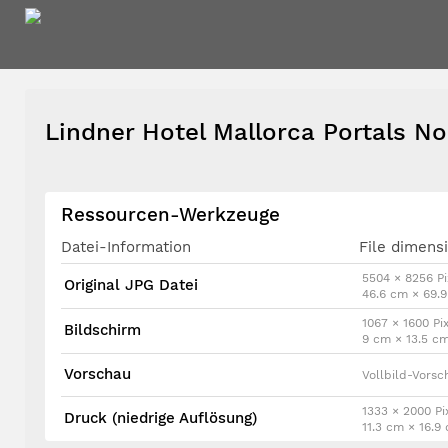
Lindner Hotel Mallorca Portals N
Ressourcen-Werkzeuge
Datei-Information
File dimens
5504 × 8256 Pi
Original JPG Datei
46.6 cm × 69.
1067 × 1600 Pix
Bildschirm
9 cm × 13.5 c
Vorschau
Vollbild-Vorsc
1333 × 2000 Pi
Druck (niedrige Auflösung)
11.3 cm × 16.9