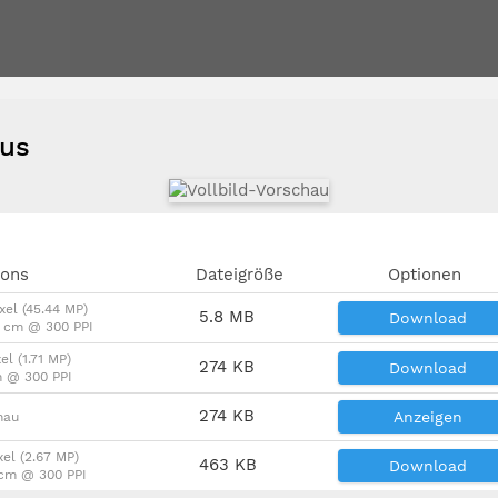
ous
ions
Dateigröße
Optionen
xel (45.44 MP)
5.8 MB
Download
9 cm @ 300 PPI
el (1.71 MP)
274 KB
Download
m @ 300 PPI
274 KB
Anzeigen
hau
xel (2.67 MP)
463 KB
Download
 cm @ 300 PPI