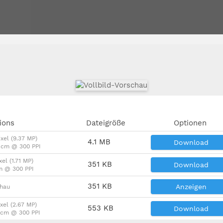
ions
Dateigröße
Optionen
xel (9.37 MP)
4.1 MB
Download
7 cm @ 300 PPI
xel (1.71 MP)
351 KB
Download
m @ 300 PPI
351 KB
Anzeigen
chau
xel (2.67 MP)
553 KB
Download
9 cm @ 300 PPI