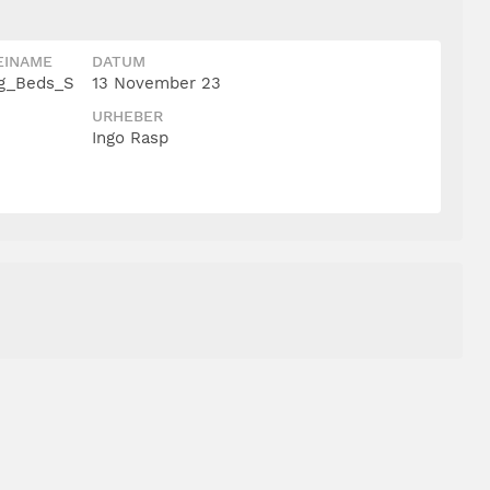
EINAME
DATUM
g_Beds_S
13 November 23
URHEBER
Ingo Rasp