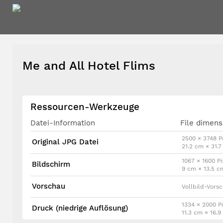
Me and All Hotel Flims
Ressourcen-Werkzeuge
Datei-Information
File dimens
2500 × 3748 Pi
Original JPG Datei
21.2 cm × 31.
1067 × 1600 Pi
Bildschirm
9 cm × 13.5 c
Vorschau
Vollbild-Vors
1334 × 2000 Pi
Druck (niedrige Auflösung)
11.3 cm × 16.