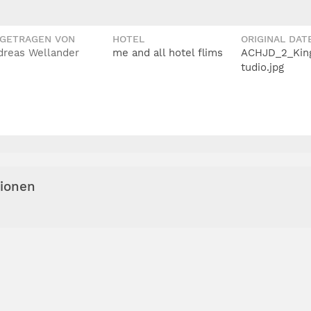
IGETRAGEN VON
HOTEL
ORIGINAL DAT
dreas Wellander
me and all hotel flims
ACHJD_2_Kin
tudio.jpg
tionen