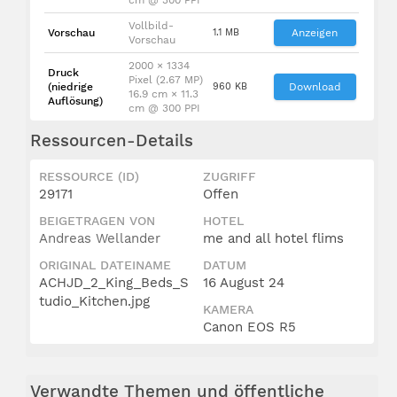
Vollbild-
Vorschau
1.1 MB
Anzeigen
Vorschau
2000 × 1334
Druck
Pixel (2.67 MP)
(niedrige
960 KB
Download
16.9 cm × 11.3
Auflösung)
cm @ 300 PPI
Ressourcen-Details
RESSOURCE (ID)
ZUGRIFF
29171
Offen
BEIGETRAGEN VON
HOTEL
Andreas Wellander
me and all hotel flims
ORIGINAL DATEINAME
DATUM
ACHJD_2_King_Beds_S
16 August 24
tudio_Kitchen.jpg
KAMERA
Canon EOS R5
Verwandte Themen und öffentliche