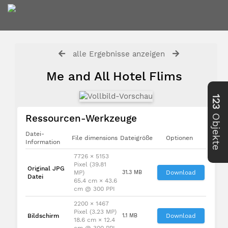
alle Ergebnisse anzeigen
Me and All Hotel Flims
123
Objekte
Ressourcen-Werkzeuge
Datei-
File dimensions
Dateigröße
Optionen
Information
7726 × 5153
Pixel (39.81
Original JPG
MP)
31.3 MB
Download
Datei
65.4 cm × 43.6
cm @ 300 PPI
2200 × 1467
Pixel (3.23 MP)
Bildschirm
1.1 MB
Download
18.6 cm × 12.4
cm @ 300 PPI