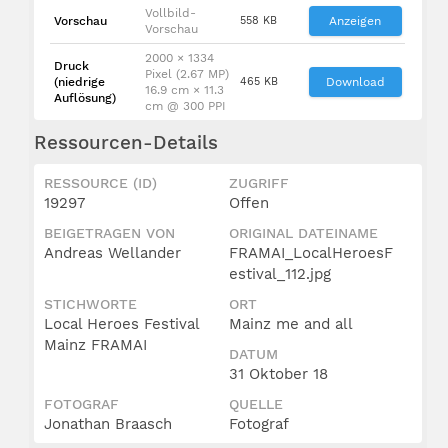
Vollbild-
Vorschau
558 KB
Anzeigen
Vorschau
2000 × 1334
Druck
Pixel (2.67 MP)
(niedrige
465 KB
Download
16.9 cm × 11.3
Auflösung)
cm @ 300 PPI
Ressourcen-Details
RESSOURCE (ID)
ZUGRIFF
19297
Offen
BEIGETRAGEN VON
ORIGINAL DATEINAME
Andreas Wellander
FRAMAI_LocalHeroesF
estival_112.jpg
STICHWORTE
ORT
Local Heroes Festival
Mainz me and all
Mainz FRAMAI
DATUM
31 Oktober 18
FOTOGRAF
QUELLE
Jonathan Braasch
Fotograf