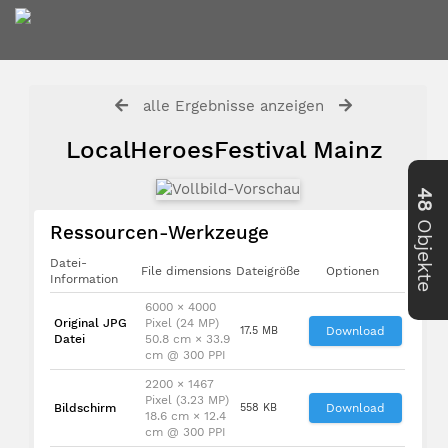
alle Ergebnisse anzeigen
LocalHeroesFestival Mainz
48
Objekte
Ressourcen-Werkzeuge
Datei-
File dimensions
Dateigröße
Optionen
Information
6000 × 4000
Original JPG
Pixel (24 MP)
17.5 MB
Download
Datei
50.8 cm × 33.9
cm @ 300 PPI
2200 × 1467
Pixel (3.23 MP)
Bildschirm
558 KB
Download
18.6 cm × 12.4
cm @ 300 PPI