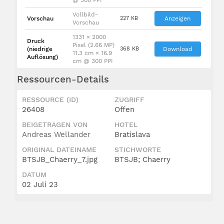
Vollbild-
Vorschau
227 KB
Anzeigen
Vorschau
1331 × 2000
Druck
Pixel (2.66 MP)
(niedrige
368 KB
Download
11.3 cm × 16.9
Auflösung)
cm @ 300 PPI
Ressourcen-Details
RESSOURCE (ID)
ZUGRIFF
26408
Offen
BEIGETRAGEN VON
HOTEL
Andreas Wellander
Bratislava
ORIGINAL DATEINAME
STICHWORTE
BTSJB_Chaerry_7.jpg
BTSJB; Chaerry
DATUM
02 Juli 23