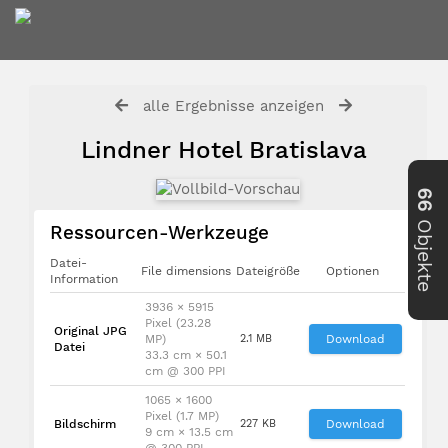
alle Ergebnisse anzeigen
Lindner Hotel Bratislava
66
Objekte
Ressourcen-Werkzeuge
Datei-
File dimensions
Dateigröße
Optionen
Information
3936 × 5915
Pixel (23.28
Original JPG
MP)
2.1 MB
Download
Datei
33.3 cm × 50.1
cm @ 300 PPI
1065 × 1600
Pixel (1.7 MP)
Bildschirm
227 KB
Download
9 cm × 13.5 cm
@ 300 PPI