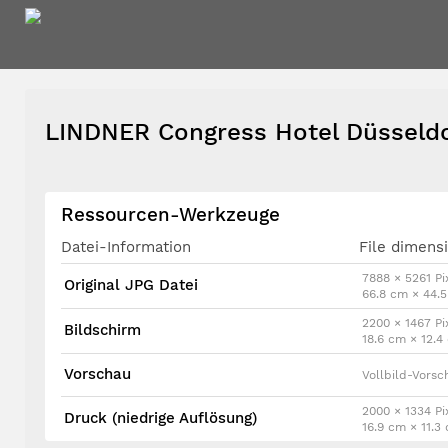
LINDNER Congress Hotel Düsseld
Ressourcen-Werkzeuge
Datei-Information
File dimens
7888 × 5261 Pix
Original JPG Datei
66.8 cm × 44.
2200 × 1467 Pi
Bildschirm
18.6 cm × 12.
Vorschau
Vollbild-Vorsc
2000 × 1334 Pi
Druck (niedrige Auflösung)
16.9 cm × 11.3