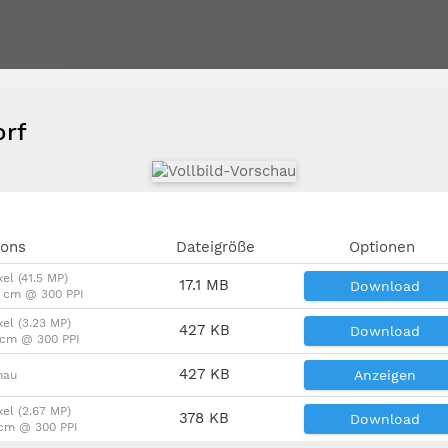
orf
ions
Dateigröße
Optionen
el (41.5 MP)
17.1 MB
Download
5 cm @ 300 PPI
xel (3.23 MP)
427 KB
Download
4 cm @ 300 PPI
427 KB
Anzeigen
hau
xel (2.67 MP)
378 KB
Download
 cm @ 300 PPI