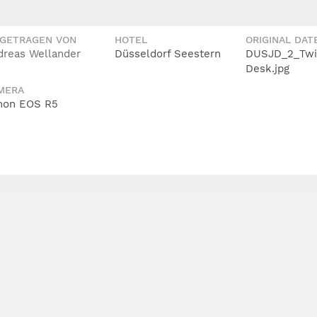
IGETRAGEN VON
HOTEL
ORIGINAL DAT
dreas Wellander
Düsseldorf Seestern
DUSJD_2_Twi
Desk.jpg
MERA
non EOS R5